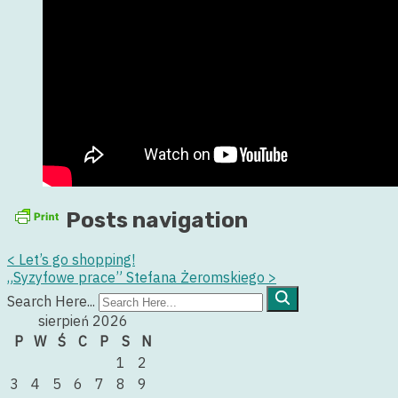
Posts navigation
<
Let’s go shopping!
„Syzyfowe prace” Stefana Żeromskiego
>
Search Here...
sierpień 2026
P
W
Ś
C
P
S
N
1
2
3
4
5
6
7
8
9