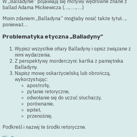
W „Balladynie” pojawiają się motywy wędrowne znane z
ballad Adama Mickiewicza (…., …., …)
Moim zdaniem „Balladyna” mogłaby nosić także tytuł…,
ponieważ…
Problematyka etyczna „Balladyny”
Wypisz wszystkie ofiary Balladyny i opisz związane z
nimi wydarzenia.
Z perspektywy morderczyni: kartka z pamiętnika
Balladyny.
Napisz mowę oskarżycielską lub obrończą,
wykorzystując:
apostrofę,
pytanie retoryczne,
odwołanie się do uczuć słuchaczy,
porównanie,
epitet,
przenośnię.
Podkreśl i nazwij te środki retoryczne.