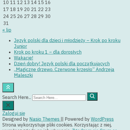
10
11
12
13
14
15
16
17
18
19
20
21
22
23
24
25
26
27
28
29
30
31
« lip
Język polski dla dzieci i młodzieży – Krok po kroku
Junior
Krok po kroku 1 – dla dorosłych
Wakacje!
Dzień dobry! Język polski dla początkujących
„Magiczne drzewo. Czerwone krzesło” Andrzeja
Maleszki
Search Here...
Zaloguj się
Designed by
Nasio Themes
||
Powered by
WordPress
Strona wykorzystuje pliki cookies. Korzystając z niej,