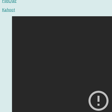
FlipQuiz
Kahoot