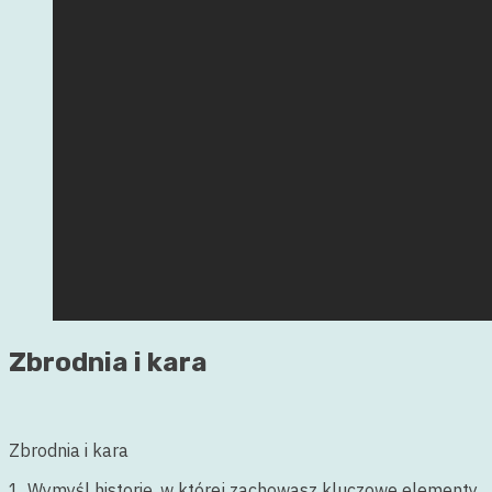
Zbrodnia i kara
Zbrodnia i kara
1. Wymyśl historię, w której zachowasz kluczowe elementy