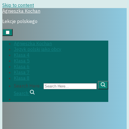
Skip to content
Agnieszka Kochan
klasa7
Lekcje polskiego
Agnieszka Kochan
Język polski jako obcy
29 czerwca, 2022
Klasa 4
Klasa 5
Klasa 6
Klasa 7
Klasa 8
Search Here...
Search