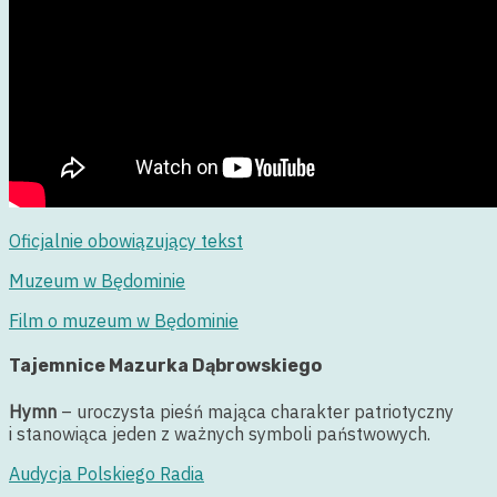
Oficjalnie obowiązujący tekst
Muzeum w Będominie
Film o muzeum w Będominie
Tajemnice Mazurka Dąbrowskiego
Hymn
–
uroczysta pieśń mająca charakter patriotyczny
i stanowiąca jeden z ważnych symboli państwowych.
Audycja Polskiego Radia