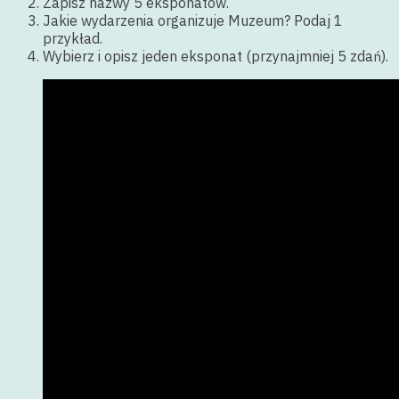
Zapisz nazwy 5 eksponatów.
Jakie wydarzenia organizuje Muzeum? Podaj 1
przykład.
Wybierz i opisz jeden eksponat (przynajmniej 5 zdań).