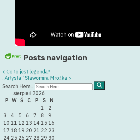
Posts navigation
<
Co to jest legenda?
„Artysta” Sławomira Mrożka
>
Search Here...
sierpień 2026
P
W
Ś
C
P
S
N
1
2
3
4
5
6
7
8
9
10
11
12
13
14
15
16
17
18
19
20
21
22
23
24
25
26
27
28
29
30