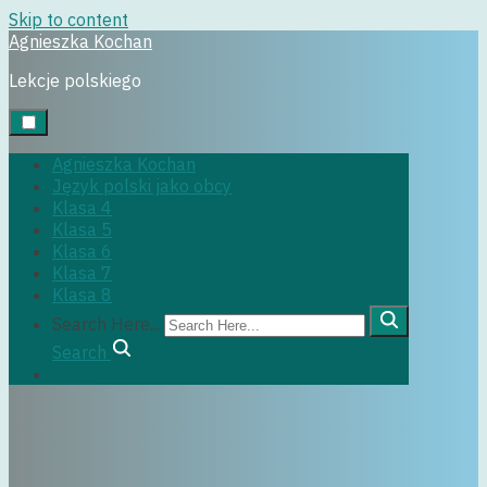
Skip to content
Agnieszka Kochan
klasa5
Lekcje polskiego
H
y
m
n
P
o
l
s
k
i
i
o
k
o
l
i
c
z
n
o
ś
c
i
j
e
g
o
p
o
w
s
t
a
n
i
a
Agnieszka Kochan
Język polski jako obcy
29 czerwca, 2022
Klasa 4
Klasa 5
Klasa 6
Klasa 7
Klasa 8
Search Here...
Search