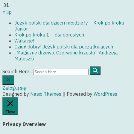
31
« lip
Język polski dla dzieci i młodzieży – Krok po kroku
Junior
Krok po kroku 1 – dla dorosłych
Wakacje!
Dzień dobry! Język polski dla początkujących
„Magiczne drzewo. Czerwone krzesło” Andrzeja
Maleszki
Search Here...
Zaloguj się
Designed by
Nasio Themes
||
Powered by
WordPress
Close
Privacy Overview