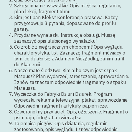
Szkoła inna niż wszystkie. Opis miejsca, regulamin,
plan lekcji, fragment filmu.
Kim jest pan Kleks? Konferencja prasowa. Każdy
przygotowuje 3 pytania, dopasowane do profilu
gazety.
Przydatne wynalazki. Instrukcja obsługi. Muszę
zaznaczyć opis ulubionego wynalazku!
Co zrobić z niegrzecznym chłopcem? Opis wyglądu,
charakterystyka, list. Zaznaczę fragment mówiący o
tym, co działo się z Adamem Niezgódką, zanim trafił
do Akademii.
Nasze małe śledztwo. Kim albo czym jest szpak
Mateusz? Plan wydarzeń, streszczenie, sprawozdanie.
I znów zaznaczam odpowiednie fragmenty o szpaku
Mateuszu.
Wycieczka do Fabryki Dziur i Dziurek. Program
wycieczki, reklama telewizyjna, plakat, sprawozdanie.
Odpowiedni fragment i artykuły papiernicze.
Czworonożny przyjaciel. Opis, ogłoszenie. Fragment o
psim raju, fotografia zwierzątka.
Tajemnica piegów. Opis działania, regulamin
zastosowania, opis wyglądu. I znów odpowiednie