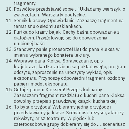
fragmenty.
Pozwólcie przedstawić sobie…! Układamy wierszyki o
zwierzętach. Warsztaty poetyckie.
Sennik klasowy. Opowiadanie. Zaznaczę fragment na
temat snu o siedmiu szklankach.
Furtka do krainy bajek. Cechy baśni, opowiadanie z
dialogiem. Przygotowuję się do opowiedzenia
ulubionej baśni.
Szanowny panie profesorze! List do pana Kleksa w
imieniu wybranego bohatera lektury.
Wyprawa pana Kleksa. Sprawozdanie, opis
krajobrazu, kartka z dziennika pokładowego, program
odczytu, zaproszenie na uroczysty wykład, opis
eksponatu. Przynoszę odpowiedni fragment, ozdobny
papier i model eksponatu.
Gotuj z panem Kleksem! Przepis kulinarny.
Zaznaczam fragment rozdziału o kuchni pana Kleksa,
dowolny przepis z prawdziwej książki kucharskiej.
To była przygoda! Wybieramy jedną przygodę i
przedstawiamy ją klasie. Scenariusz, reżyser, aktorzy,
rekwizyty, afisz teatralny. W pięcio- lub
czteroosobowe grupy dobieramy się do …, scenariusz