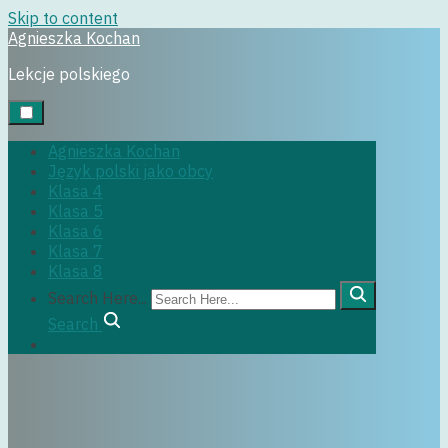
Skip to content
Agnieszka Kochan
klasa4
Lekcje polskiego
29 czerwca, 2022
Agnieszka Kochan
Język polski jako obcy
Klasa 4
Klasa 5
Klasa 6
Klasa 7
Klasa 8
Search Here...
Search