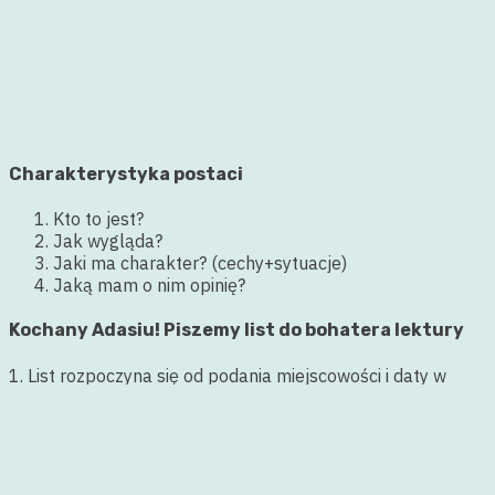
Charakterystyka postaci
Kto to jest?
Jak wygląda?
Jaki ma charakter? (cechy+sytuacje)
Jaką mam o nim opinię?
Kochany Adasiu! Piszemy list do bohatera lektury
1. List rozpoczyna się od podania miejscowości i daty w
prawym górnym rogu.
2. W nagłówku używamy zwrotu do adresata, np.
Drogi
Mateuszu!, Kochana Babciu!