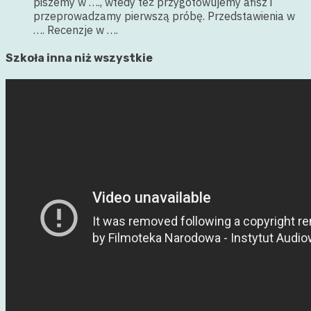
piszemy w …., wtedy też przygotowujemy afisz i
przeprowadzamy pierwszą próbę. Przedstawienia w
…. Recenzje w ….
Szkoła inna niż wszystkie