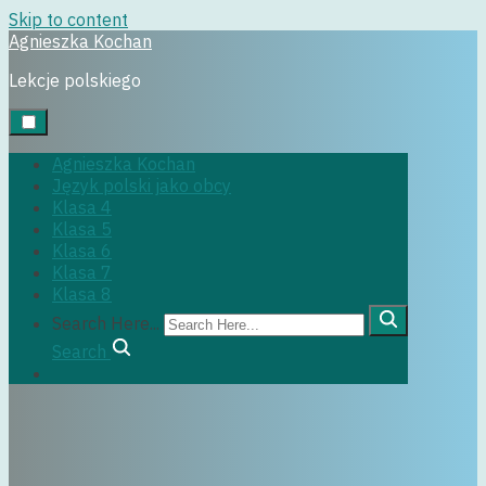
Skip to content
Agnieszka Kochan
Uncategorized
Lekcje polskiego
19 listopada, 2015
Agnieszka Kochan
Język polski jako obcy
Klasa 4
Klasa 5
Klasa 6
Klasa 7
Klasa 8
Search Here...
Search