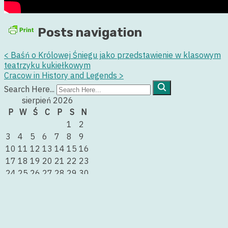
Posts navigation
<
Baśń o Królowej Śniegu jako przedstawienie w klasowym
teatrzyku kukiełkowym
Cracow in History and Legends
>
Search Here...
sierpień 2026
P
W
Ś
C
P
S
N
1
2
3
4
5
6
7
8
9
10
11
12
13
14
15
16
17
18
19
20
21
22
23
24
25
26
27
28
29
30
31
« lip
Język polski dla dzieci i młodzieży – Krok po kroku
Junior