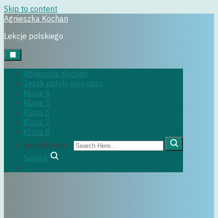
Skip to content
Agnieszka Kochan
klasa7
Lekcje polskiego
Agnieszka Kochan
Język polski jako obcy
29 czerwca, 2022
Klasa 4
Klasa 5
Klasa 6
Klasa 7
Klasa 8
Search Here...
Search