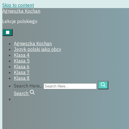
Skip to content
Agnieszka Kochan
klasa4
Lekcje polskiego
6 stycznia, 2026
Agnieszka Kochan
Język polski jako obcy
Klasa 4
Klasa 5
Klasa 6
Klasa 7
Klasa 8
Search Here...
Search