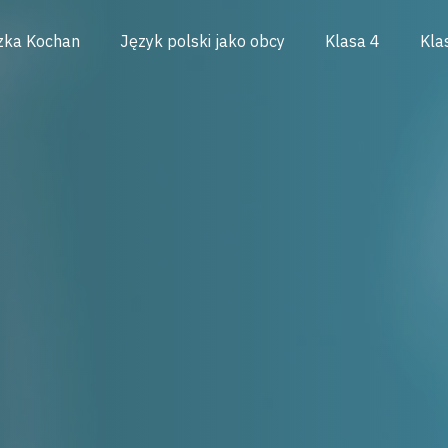
zka Kochan
Język polski jako obcy
Klasa 4
Kla