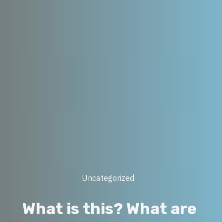
Post
Uncategorized
Categories
W
h
a
t
i
s
t
h
i
s
?
W
h
a
t
a
r
e