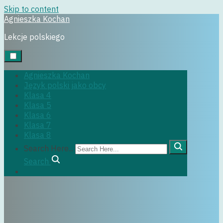
Skip to content
Agnieszka Kochan
klasa6
Lekcje polskiego
29 czerwca, 2022
Agnieszka Kochan
Język polski jako obcy
Klasa 4
Klasa 5
Klasa 6
Klasa 7
Klasa 8
Search Here...
Search