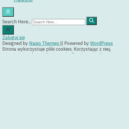
Search Here...
Zaloguj się
Designed by
Nasio Themes
||
Powered by
WordPress
Strona wykorzystuje pliki cookies. Korzystając z niej,
wyrażasz zgodę na ich używanie.
Zgadzam się
Czym są
cookies?
Privacy & Cookies Policy
Close
Privacy Overview
This website uses cookies to improve your experience while
you navigate through the website. Out of these, the cookies
that are categorized as necessary are stored on your
browser as they are essential for the working of basic