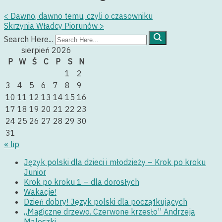
<
Dawno, dawno temu, czyli o czasowniku
Skrzynia Władcy Piorunów
>
Search Here...
sierpień 2026
P
W
Ś
C
P
S
N
1
2
3
4
5
6
7
8
9
10
11
12
13
14
15
16
17
18
19
20
21
22
23
24
25
26
27
28
29
30
31
« lip
Język polski dla dzieci i młodzieży – Krok po kroku
Junior
Krok po kroku 1 – dla dorosłych
Wakacje!
Dzień dobry! Język polski dla początkujących
„Magiczne drzewo. Czerwone krzesło” Andrzeja
Maleszki