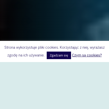
Strona wykorzystuje pliki cookies. Korzystając z niej, wyrażasz
zgodę na ich używanie.
Czym są cookies?
Zgadzam się
Czy dobrze pamiętamy treść lektury?
GRUPA A:
Podaj nazwisko Rejenta i dwie cechy charakteru,
jakie ono przywołuje.
Kto i za co się mści?
Jakie było powiedzonko Rejenta?