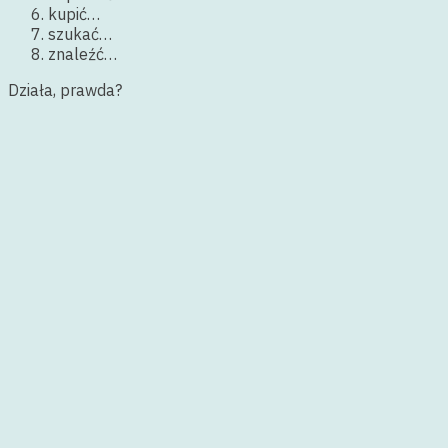
kupić…
szukać…
znaleźć…
Działa, prawda?
Zadania w podręczniku do tej części: str. 41-43
Proszę, zróbcie tylko te, które wydają się Wam proste.
Omówimy je wspólnie.
Przede wszystkim potrenujcie umiejętność rozróżniania
czasowników dokonanych i niedokonanych tutaj, za
pomocą gier online. Nie zapomnijcie o wpisaniu swojego
imienia!