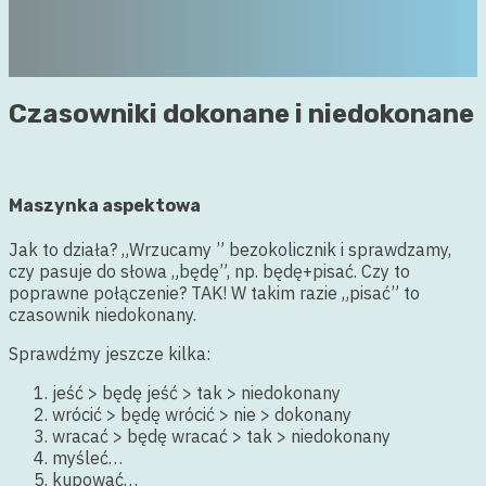
Czasowniki dokonane i niedokonane
Maszynka aspektowa
Jak to działa? „Wrzucamy ” bezokolicznik i sprawdzamy,
czy pasuje do słowa „będę”, np. będę+pisać. Czy to
poprawne połączenie? TAK! W takim razie „pisać” to
czasownik niedokonany.
Sprawdźmy jeszcze kilka:
jeść > będę jeść > tak > niedokonany
wrócić > będę wrócić > nie > dokonany
wracać > będę wracać > tak > niedokonany
myśleć…
kupować…