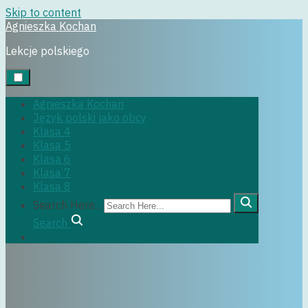
Skip to content
Agnieszka Kochan
Uncategorized
Lekcje polskiego
Agnieszka Kochan
Język polski jako obcy
6 kwietnia, 2017
Klasa 4
Klasa 5
Klasa 6
Klasa 7
Klasa 8
Search Here...
Search