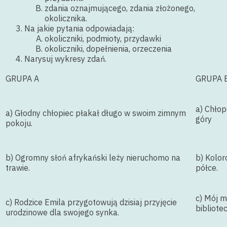
zdania oznajmującego, zdania złożonego,
okolicznika.
Na jakie pytania odpowiadają:
okoliczniki, podmioty, przydawki
okoliczniki, dopełnienia, orzeczenia
Narysuj wykresy zdań.
GRUPA A
GRUPA 
a) Chłop
a) Głodny chłopiec płakał długo w swoim zimnym
góry
pokoju.
b) Ogromny słoń afrykański leży nieruchomo na
b) Kolor
trawie.
półce.
c) Mój m
c) Rodzice Emila przygotowują dzisiaj przyjęcie
bibliote
urodzinowe dla swojego synka.