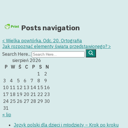
Posts navigation
<
Wielka powtórka. Odc. 20. Ortografia
Jak rozpoznać elementy świata przedstawionego?
>
Search Here...
sierpień 2026
P
W
Ś
C
P
S
N
1
2
3
4
5
6
7
8
9
10
11
12
13
14
15
16
17
18
19
20
21
22
23
24
25
26
27
28
29
30
31
« lip
Język polski dla dzieci i młodzieży – Krok po kroku