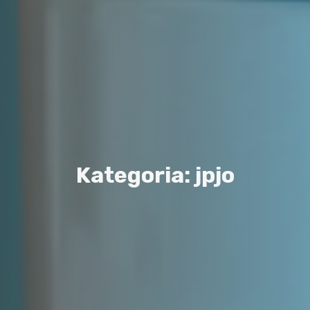
K
a
t
e
g
o
r
i
a
:
j
p
j
o