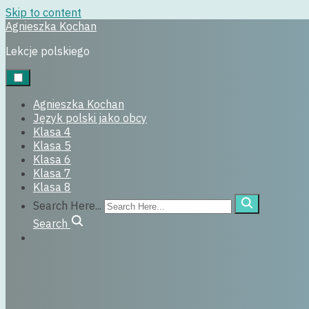
Skip to content
Agnieszka Kochan
Uncategorized
Lekcje polskiego
30 września, 2016
Agnieszka Kochan
Język polski jako obcy
Klasa 4
Klasa 5
Klasa 6
Klasa 7
Klasa 8
Search Here...
Search