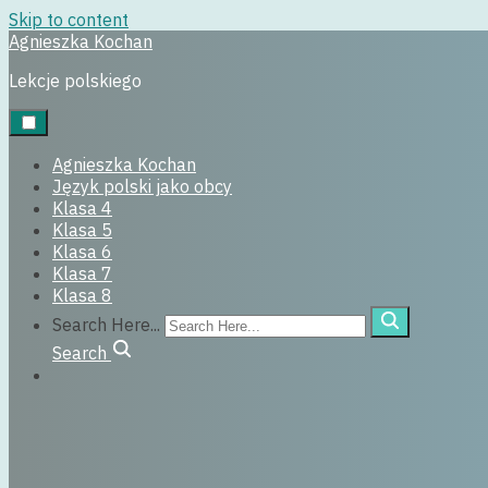
Skip to content
Agnieszka Kochan
Uncategorized
Lekcje polskiego
22 listopada, 2016
Agnieszka Kochan
Język polski jako obcy
Klasa 4
Klasa 5
Klasa 6
Klasa 7
Klasa 8
Search Here...
Search