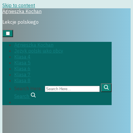
Skip to content
Agnieszka Kochan
Uncategorized
Lekcje polskiego
Agnieszka Kochan
Język polski jako obcy
Klasa 4
Klasa 5
6 czerwca, 2016
Klasa 6
Klasa 7
Klasa 8
Search Here...
Search