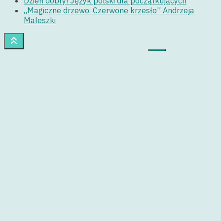
Dzień dobry! Język polski dla początkujących
„Magiczne drzewo. Czerwone krzesło” Andrzeja
Maleszki
Search Here...
Zaloguj się
Designed by
Nasio Themes
||
Powered by
WordPress
Strona wykorzystuje pliki cookies. Korzystając z niej,
wyrażasz zgodę na ich używanie.
Zgadzam się
Czym są
cookies?
Privacy & Cookies Policy
Close
Privacy Overview
This website uses cookies to improve your experience while
you navigate through the website. Out of these, the cookies