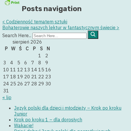
Posts navigation
<
Codzienność tematem sztuki
Bohaterowie naszych lektur w fantastycznym świecie
>
Search Here...
sierpień 2026
P
W
Ś
C
P
S
N
1
2
3
4
5
6
7
8
9
10
11
12
13
14
15
16
17
18
19
20
21
22
23
24
25
26
27
28
29
30
31
« lip
Język polski dla dzieci i młodzieży – Krok po kroku
Junior
Krok po kroku 1 – dla dorosłych
Wakacje!