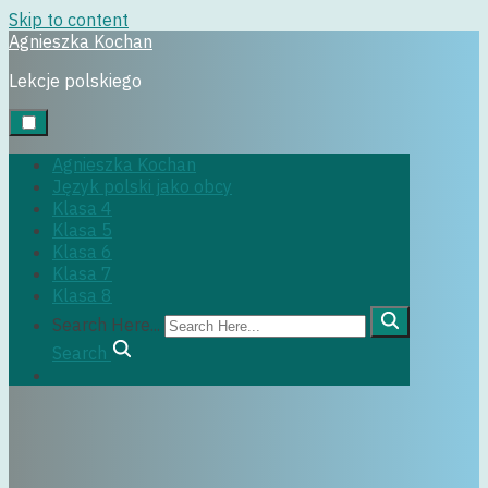
Skip to content
Agnieszka Kochan
Uncategorized
Lekcje polskiego
Agnieszka Kochan
Język polski jako obcy
Klasa 4
Klasa 5
10 listopada, 2020
Klasa 6
Klasa 7
Klasa 8
Search Here...
Search