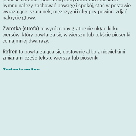
hymnu należy zachować powagę i spokój, stać w postawie
wyrażającej szacunek; mężczyźni i chłopcy powinni zdjąć
nakrycie głowy.
Zwrotka (strofa)
to wyróżniony graficznie układ kilku
wersów, który powtarza się w wierszu lub tekście piosenki
co najmniej dwa razy.
Refren
to powtarzająca się dosłownie albo z niewielkimi
zmianami część tekstu wiersza lub piosenki
Zadania online
Posts navigation
<
Piosenki legionowe
Żeby Polska była Polską
>
Search Here...
sierpień 2026