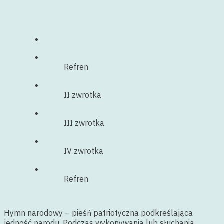
Refren
II zwrotka
III zwrotka
IV zwrotka
Refren
Hymn narodowy – pieśń patriotyczna podkreślająca
jedność narodu. Podczas wykonywania lub słuchania