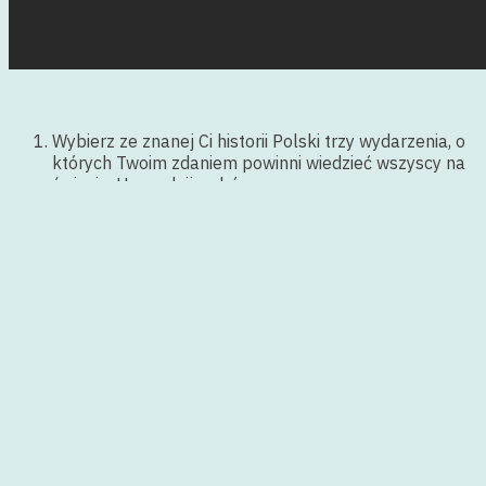
Wybierz ze znanej Ci historii Polski trzy wydarzenia, o
których Twoim zdaniem powinni wiedzieć wszyscy na
świecie. Uzasadnij wybór.
Obejrzyj film przygotowany przez Tomasza
Bagińskiego z okazji Światowej Wystawy EXPO 2010
w Szanghaju.
Napisz opowiadanie historyczne, w którym odwołasz
się do jednego z wydarzeń ukazanych w filmie.
Posts navigation
<
Back to School
Pierwsze zebranie
>
Search Here...
sierpień 2026