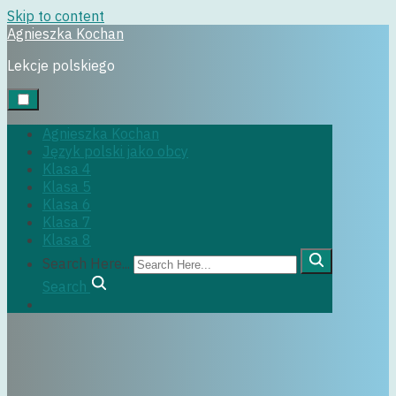
Skip to content
Agnieszka Kochan
Uncategorized
Lekcje polskiego
Agnieszka Kochan
Język polski jako obcy
13 września, 2017
Klasa 4
Klasa 5
Klasa 6
Klasa 7
Klasa 8
Search Here...
Search