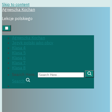
Skip to content
Agnieszka Kochan
klasa6
Lekcje polskiego
Agnieszka Kochan
Język polski jako obcy
29 czerwca, 2022
Klasa 4
Klasa 5
Klasa 6
Klasa 7
Klasa 8
Search Here...
Search