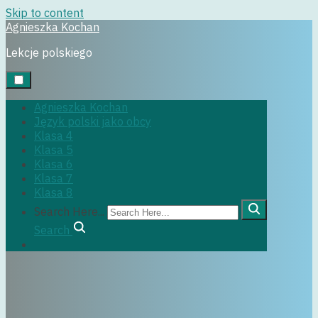
Skip to content
Agnieszka Kochan
klasa6
Lekcje polskiego
Agnieszka Kochan
Język polski jako obcy
Klasa 4
Klasa 5
29 czerwca, 2022
Klasa 6
Klasa 7
Klasa 8
Search Here...
Search