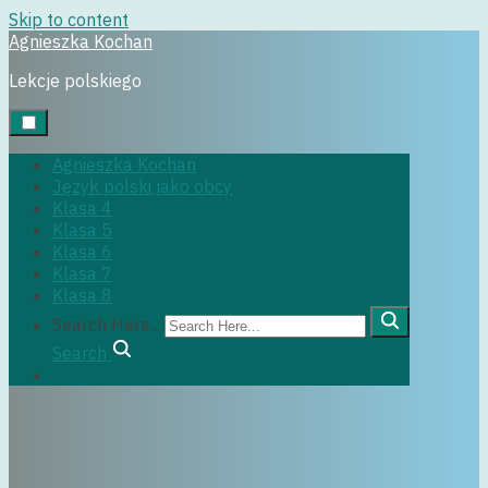
Skip to content
Agnieszka Kochan
klasa6
Lekcje polskiego
Agnieszka Kochan
Język polski jako obcy
29 czerwca, 2022
Klasa 4
Klasa 5
Klasa 6
Klasa 7
Klasa 8
Search Here...
Search