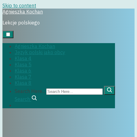
Skip to content
Agnieszka Kochan
klasa4
Lekcje polskiego
Agnieszka Kochan
Język polski jako obcy
6 stycznia, 2026
Klasa 4
Klasa 5
Klasa 6
Klasa 7
Klasa 8
Search Here...
Search