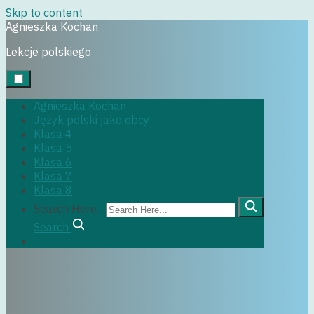
Skip to content
Agnieszka Kochan
Uncategorized
Lekcje polskiego
Agnieszka Kochan
Język polski jako obcy
Klasa 4
Klasa 5
Klasa 6
Klasa 7
2 stycznia, 2017
Klasa 8
Search Here...
Search