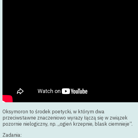
Oksymoron to środek poetycki, w którym dwa
przeciwstawne znaczeniowo wyrazy łączą się w związek
pozornie nielogiczny, np. „ogień krzepnie, blask ciemnieje”.
Zadania: