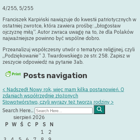
4/255, 5/255
Franciszek Karpiński nawiązuje do kwestii patriotycznych w
ostatniej zwrotce, która zawiera prośbę: „błogosław
ojczyznę miłą”. Autor zwraca uwagę na to, że dla Polaków
najważniejsze powinno być wspólne dobro.
Przeanalizuj współczesny utwór o tematyce religijnej, czyli
„Podziękowanie” J. Twardowskiego ze str. 258. Zapisz w
zeszycie odpowiedź na pytanie 3ab.
Posts navigation
<
Nadszedł Nowy rok, więc mam kilka postanowień. O
zdaniach współrzędnie złożonych
Słowotwórstwo, czyli wyrazy też tworzą rodziny
>
Search Here...
sierpień 2026
P
W
Ś
C
P
S
N
1
2
3
4
5
6
7
8
9