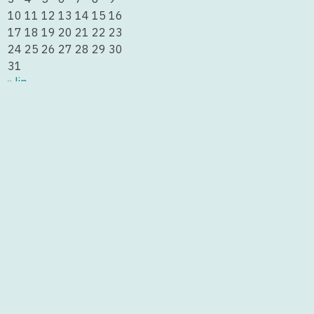
10
11
12
13
14
15
16
17
18
19
20
21
22
23
24
25
26
27
28
29
30
31
« lip
Język polski dla dzieci i młodzieży – Krok po kroku
Junior
Krok po kroku 1 – dla dorosłych
Wakacje!
Dzień dobry! Język polski dla początkujących
„Magiczne drzewo. Czerwone krzesło” Andrzeja
Maleszki
Search Here...
Zaloguj się
Designed by
Nasio Themes
||
Powered by
WordPress
Strona wykorzystuje pliki cookies. Korzystając z niej,