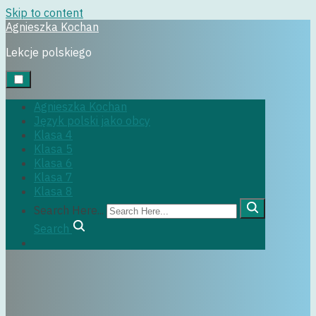
Skip to content
Agnieszka Kochan
Uncategorized
Lekcje polskiego
Agnieszka Kochan
Język polski jako obcy
Klasa 4
Klasa 5
8 czerwca, 2020
Klasa 6
Klasa 7
Klasa 8
Search Here...
Search