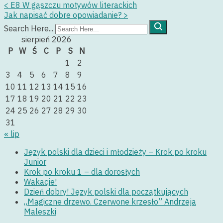
<
E8 W gąszczu motywów literackich
Jak napisać dobre opowiadanie?
>
Search Here...
sierpień 2026
P
W
Ś
C
P
S
N
1
2
3
4
5
6
7
8
9
10
11
12
13
14
15
16
17
18
19
20
21
22
23
24
25
26
27
28
29
30
31
« lip
Język polski dla dzieci i młodzieży – Krok po kroku
Junior
Krok po kroku 1 – dla dorosłych
Wakacje!
Dzień dobry! Język polski dla początkujących
„Magiczne drzewo. Czerwone krzesło” Andrzeja
Maleszki