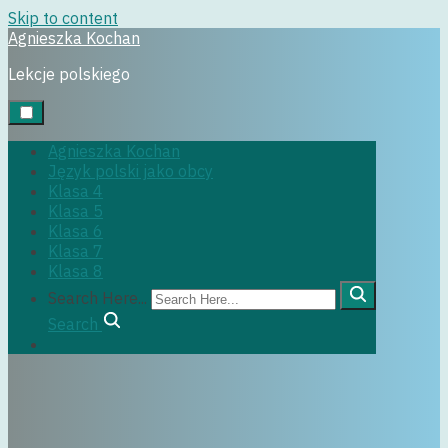
Skip to content
Agnieszka Kochan
klasa4
Lekcje polskiego
Agnieszka Kochan
Język polski jako obcy
29 czerwca, 2022
Klasa 4
Klasa 5
Klasa 6
Klasa 7
Klasa 8
Search Here...
Search