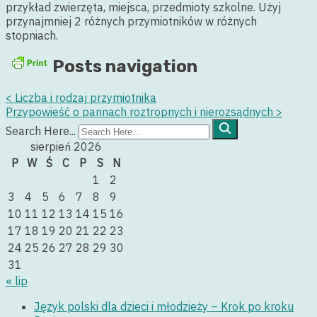
przykład zwierzęta, miejsca, przedmioty szkolne. Użyj
przynajmniej 2 różnych przymiotników w różnych
stopniach.
Posts navigation
<
Liczba i rodzaj przymiotnika
Przypowieść o pannach roztropnych i nierozsądnych
>
Search Here...
sierpień 2026
P
W
Ś
C
P
S
N
1
2
3
4
5
6
7
8
9
10
11
12
13
14
15
16
17
18
19
20
21
22
23
24
25
26
27
28
29
30
31
« lip
Język polski dla dzieci i młodzieży – Krok po kroku