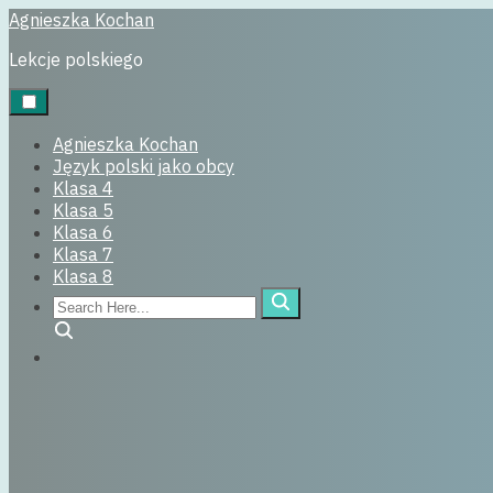
Skip
Agnieszka Kochan
Uncategorized
to
Lekcje polskiego
content
22 listopada, 2017
Agnieszka Kochan
Język polski jako obcy
Klasa 4
Klasa 5
Klasa 6
Klasa 7
Klasa 8
Search
Here...
Search