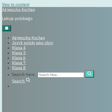
Skip to content
Agnieszka Kochan
Uncategorized
Lekcje polskiego
5 września, 2018
Agnieszka Kochan
Język polski jako obcy
Klasa 4
Klasa 5
Klasa 6
Klasa 7
Klasa 8
Search Here...
Search