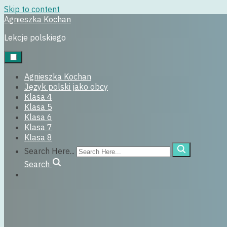
Skip to content
Agnieszka Kochan
klasa5
Lekcje polskiego
29 czerwca, 2022
Agnieszka Kochan
Język polski jako obcy
Klasa 4
Klasa 5
Klasa 6
Klasa 7
Klasa 8
Search Here...
Search