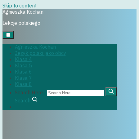
Skip to content
Agnieszka Kochan
Uncategorized
Lekcje polskiego
Agnieszka Kochan
Język polski jako obcy
11 grudnia, 2019
Klasa 4
Klasa 5
Klasa 6
Klasa 7
Klasa 8
Search Here...
Search