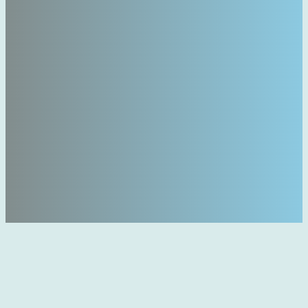
How does it work?
Trimino
1
,
2
,
3