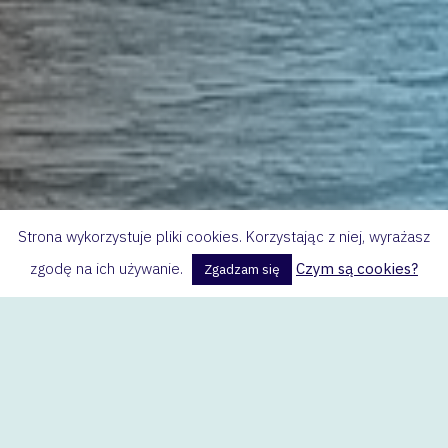
Strona wykorzystuje pliki cookies. Korzystając z niej, wyrażasz
zgodę na ich używanie.
Czym są cookies?
Zgadzam się
Podręcznik, strony 153-156.
Motyw wędrowny
– powtarzający się w różnych
utworach element świata przedstawionego. Może
to być: