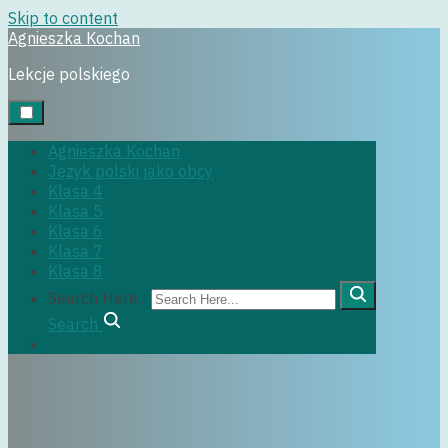
Skip to content
Agnieszka Kochan
klasa5
Lekcje polskiego
Agnieszka Kochan
Język polski jako obcy
29 czerwca, 2022
Klasa 4
Klasa 5
Klasa 6
Klasa 7
Klasa 8
Search Here...
Search