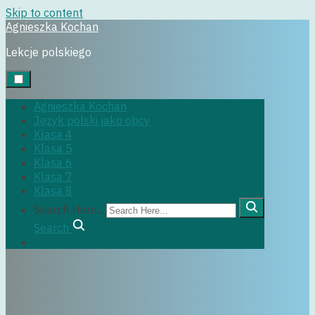
Skip to content
Agnieszka Kochan
klasa6
Lekcje polskiego
Agnieszka Kochan
Język polski jako obcy
29 czerwca, 2022
Klasa 4
Klasa 5
Klasa 6
Klasa 7
Klasa 8
Search Here...
Search