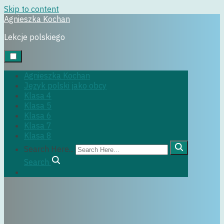
Skip to content
Agnieszka Kochan
klasa6
Lekcje polskiego
Agnieszka Kochan
Język polski jako obcy
Klasa 4
Klasa 5
Klasa 6
Klasa 7
29 czerwca, 2022
Klasa 8
Search Here...
Search