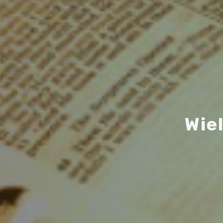
W
i
e