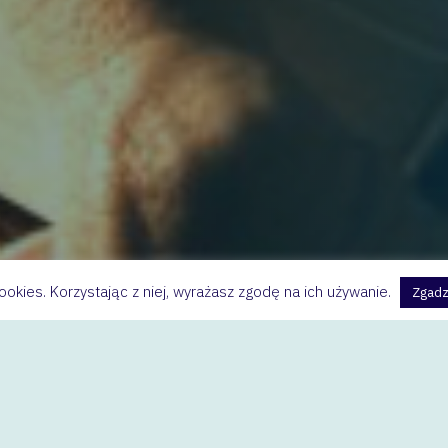
cookies. Korzystając z niej, wyrażasz zgodę na ich używanie.
Zgadz
sza”
Ferenc Molnar „Chłopcy z placu Broni”
>