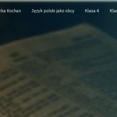
zka Kochan
Język polski jako obcy
Klasa 4
Kla