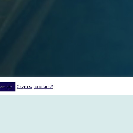
Czym są cookies?
am się
Search
Here...