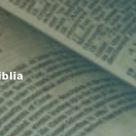
i
b
l
i
a