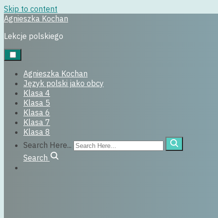
Skip to content
Agnieszka Kochan
klasa7
Lekcje polskiego
29 czerwca, 2022
Agnieszka Kochan
Język polski jako obcy
Klasa 4
Klasa 5
Klasa 6
Klasa 7
Klasa 8
Search Here...
Search