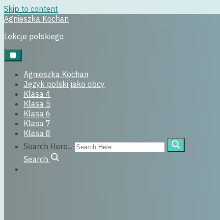
Skip to content
Agnieszka Kochan
jpjo
Lekcje polskiego
30 marca, 2025
Agnieszka Kochan
Język polski jako obcy
Klasa 4
Klasa 5
Klasa 6
Klasa 7
Klasa 8
Search Here...
Search