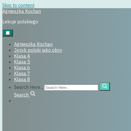
Skip to content
Agnieszka Kochan
klasa5
Lekcje polskiego
29 czerwca, 2022
Agnieszka Kochan
Język polski jako obcy
Klasa 4
Klasa 5
Klasa 6
Klasa 7
Klasa 8
Search Here...
Search