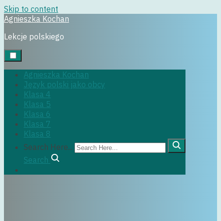
Skip to content
Agnieszka Kochan
klasa6
Lekcje polskiego
Agnieszka Kochan
Język polski jako obcy
Klasa 4
Klasa 5
29 czerwca, 2022
Klasa 6
Klasa 7
Klasa 8
Search Here...
Search