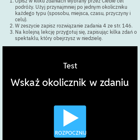
Opisz w kilku zdaniach wybrany przez Ciebie cel
podróży. Użyj przynajmniej po jednym okoliczniku
każdego typu (sposobu, miejsca, czasu, przyczyny i
celu).
W zeszycie zapisz rozwiązanie zadania 4 ze str. 146.
Na kolejną lekcję przygotuj się, zapisując kilka zdań o
spektaklu, który obejrzysz w niedzielę.