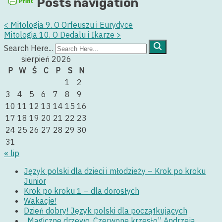
Posts navigation
<
Mitologia 9. O Orfeuszu i Eurydyce
Mitologia 10. O Dedalu i Ikarze
>
Search Here...
sierpień 2026
P
W
Ś
C
P
S
N
1
2
3
4
5
6
7
8
9
10
11
12
13
14
15
16
17
18
19
20
21
22
23
24
25
26
27
28
29
30
31
« lip
Język polski dla dzieci i młodzieży – Krok po kroku
Junior
Krok po kroku 1 – dla dorosłych
Wakacje!
Dzień dobry! Język polski dla początkujących
„Magiczne drzewo. Czerwone krzesło” Andrzeja