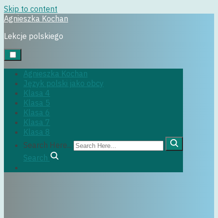
Skip to content
Agnieszka Kochan
jpjo
Lekcje polskiego
30 marca, 2025
Agnieszka Kochan
Język polski jako obcy
Klasa 4
Klasa 5
Klasa 6
Klasa 7
Klasa 8
Search Here...
Search