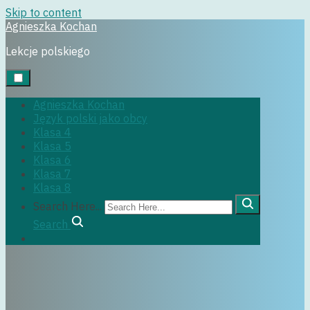
Skip to content
Agnieszka Kochan
jpjo
Lekcje polskiego
Agnieszka Kochan
Język polski jako obcy
30 marca, 2025
Klasa 4
Klasa 5
Klasa 6
Klasa 7
Klasa 8
Search Here...
Search