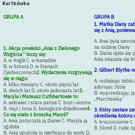
Kartkówka
GRUPA A
GRUPA B
1. Matka Diany zabr
się z Anią, poniewa
A. Ania była siero
na rodzinę Diany
1. Akcja powieści „Ania z Zielonego
B. Diana upiła się 
Wzgórza” toczy się:
Ania okazała się 
A. w Anglii C. w Kanadzie
B. w Szkocji D. w Stanach
2. Gilbert Blythe na
Zjednoczonych
2. Wydarzenia rozgrywają
się w ciągu:
A. rozbijając tablic
A. kilku miesięcy C. około pięciu lat
adorując Józię
B. dwóch lat D. około jedenastu lat
3.
B. wyprzedzając j
Maryla i Mateusz Cuthbertowie to:
„Marchewką”
A. wdowiec i stara panna C. brat i siostra
B. mąż i żona D. biologiczni dziadkowie
4.
3. Który zestaw z
Co się stało z broszką Maryli?
określenia koloru 
A. Ania pożyczyła ją Dianie C. Maryla ją
A. kruczoczarne C.
zgubiła
B. blond D. rude, o
B. Ania upuściła ją niechcący do wody D.