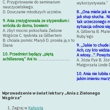
C. Przygotowanie do seminarium
wykorzystywała.”
nauczycielskiego.
D. Douczanie młodszych uczniów.
8. „Ona miele jak w
jak słup słucha . N
9. Ania zrezygnowała ze stypendium i
tak urzeczonego m
wróciła do domu, bowiem:
sytuacja odnosi się 
A. zbyt mocno pokochała Zielone
A. Gilberta B. Mat
Wzgórze C. tęskniła za Gilbertem
Ruby’ego
B. chciała pomóc Maryli D. prosiła ją o to
Diana
9. „Jakie to chude
Ach, czy kto widzia
10. Przedmiot będący „piętą
A włosy…”. Powyżs
achillesową” Ani to
…………………………
A. Józia Pye B. Józ
Małgorzata Linde D
10. Ania nie lubiła
jakim imieniu marz
Wprowadzenie w świat lektury „Ania z Zielonego
Wzgórza”
Zagraj w
Kahoota