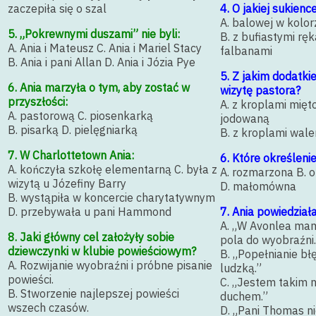
zaczepiła się o szal
4. O jakiej sukienc
A. balowej w kolorze
5. „Pokrewnymi duszami” nie byli:
B. z bufiastymi rę
A. Ania i Mateusz C. Ania i Mariel Stacy
falbanami
B. Ania i pani Allan D. Ania i Józia Pye
5. Z jakim dodatki
6. Ania marzyła o tym, aby zostać w
wizytę pastora?
przyszłości:
A. z kroplami mięt
A. pastorową C. piosenkarką
jodowaną
B. pisarką D. pielęgniarką
B. z kroplami wale
7. W Charlottetown Ania:
6. Które określenie
A. kończyła szkołę elementarną C. była z
A. rozmarzona B. 
wizytą u Józefiny Barry
D. małomówna
B. wystąpiła w koncercie charytatywnym
D. przebywała u pani Hammond
7. Ania powiedziała
A. „W Avonlea ma
8. Jaki główny cel założyły sobie
pola do wyobraźni.
dziewczynki w klubie powieściowym?
B. „Popełnianie bł
A. Rozwijanie wyobraźni i próbne pisanie
ludzką.”
powieści.
C. „Jestem takim 
B. Stworzenie najlepszej powieści
duchem.”
wszech czasów.
D. „Pani Thomas ni