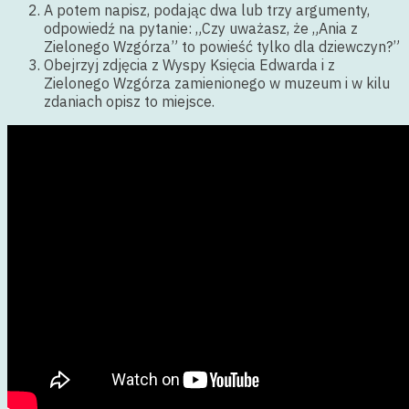
A potem napisz, podając dwa lub trzy argumenty,
odpowiedź na pytanie: „Czy uważasz, że „Ania z
Zielonego Wzgórza” to powieść tylko dla dziewczyn?”
Obejrzyj zdjęcia z Wyspy Księcia Edwarda i z
Zielonego Wzgórza zamienionego w muzeum i w kilu
zdaniach opisz to miejsce.