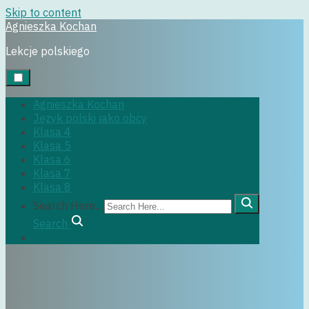
Skip to content
Agnieszka Kochan
klasa5
Lekcje polskiego
Agnieszka Kochan
Język polski jako obcy
29 czerwca, 2022
Klasa 4
Klasa 5
Klasa 6
Klasa 7
Klasa 8
Search Here...
Search