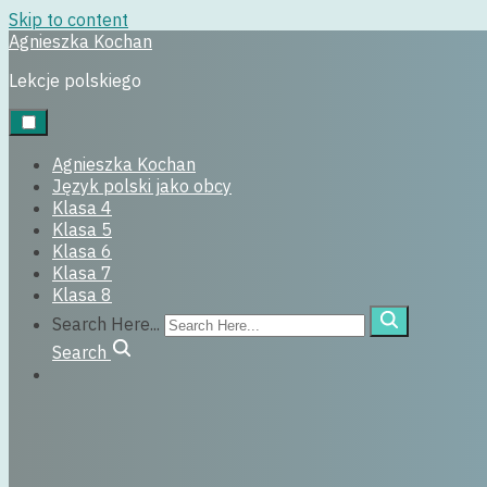
Skip to content
Agnieszka Kochan
Uncategorized
Lekcje polskiego
21 listopada, 2016
Agnieszka Kochan
Język polski jako obcy
Klasa 4
Klasa 5
Klasa 6
Klasa 7
Klasa 8
Search Here...
Search