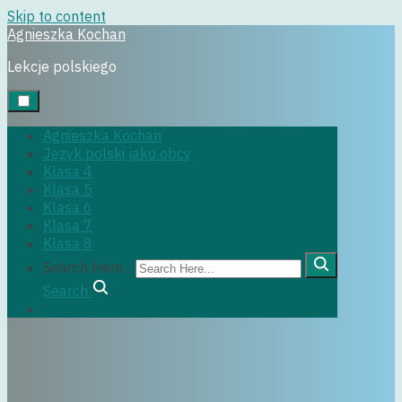
Skip to content
Agnieszka Kochan
klasa5
Lekcje polskiego
Agnieszka Kochan
Język polski jako obcy
29 czerwca, 2022
Klasa 4
Klasa 5
Klasa 6
Klasa 7
Klasa 8
Search Here...
Search