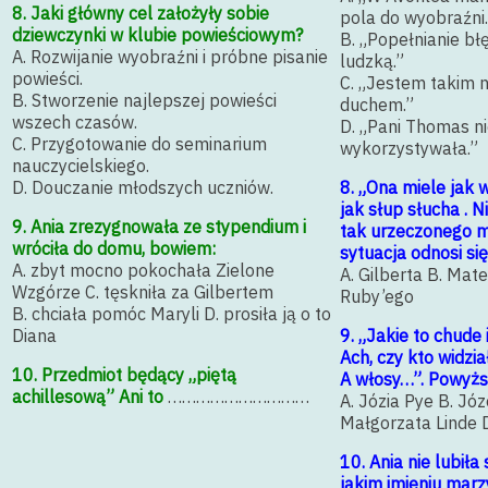
8. Jaki główny cel założyły sobie
pola do wyobraźni.
dziewczynki w klubie powieściowym?
B. „Popełnianie bł
A. Rozwijanie wyobraźni i próbne pisanie
ludzką.”
powieści.
C. „Jestem takim 
B. Stworzenie najlepszej powieści
duchem.”
wszech czasów.
D. „Pani Thomas ni
C. Przygotowanie do seminarium
wykorzystywała.”
nauczycielskiego.
D. Douczanie młodszych uczniów.
8. „Ona miele jak w
jak słup słucha . N
9. Ania zrezygnowała ze stypendium i
tak urzeczonego m
wróciła do domu, bowiem:
sytuacja odnosi się 
A. zbyt mocno pokochała Zielone
A. Gilberta B. Mat
Wzgórze C. tęskniła za Gilbertem
Ruby’ego
B. chciała pomóc Maryli D. prosiła ją o to
Diana
9. „Jakie to chude
Ach, czy kto widzia
10. Przedmiot będący „piętą
A włosy…”. Powyżs
achillesową” Ani to
…………………………
A. Józia Pye B. Józ
Małgorzata Linde D
10. Ania nie lubiła
jakim imieniu marz