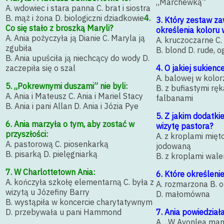
„Marchewką”
A. wdowiec i stara panna C. brat i siostra
B. mąż i żona D. biologiczni dziadkowie
4.
3. Który zestaw z
Co się stało z broszką Maryli?
określenia koloru 
A. Ania pożyczyła ją Dianie C. Maryla ją
A. kruczoczarne C.
zgubiła
B. blond D. rude, o
B. Ania upuściła ją niechcący do wody D.
zaczepiła się o szal
4. O jakiej sukienc
A. balowej w kolorze
5. „Pokrewnymi duszami” nie byli:
B. z bufiastymi rę
A. Ania i Mateusz C. Ania i Mariel Stacy
falbanami
B. Ania i pani Allan D. Ania i Józia Pye
5. Z jakim dodatki
6. Ania marzyła o tym, aby zostać w
wizytę pastora?
przyszłości:
A. z kroplami mięt
A. pastorową C. piosenkarką
jodowaną
B. pisarką D. pielęgniarką
B. z kroplami wale
7. W Charlottetown Ania:
6. Które określenie
A. kończyła szkołę elementarną C. była z
A. rozmarzona B. 
wizytą u Józefiny Barry
D. małomówna
B. wystąpiła w koncercie charytatywnym
D. przebywała u pani Hammond
7. Ania powiedziała
A. „W Avonlea ma