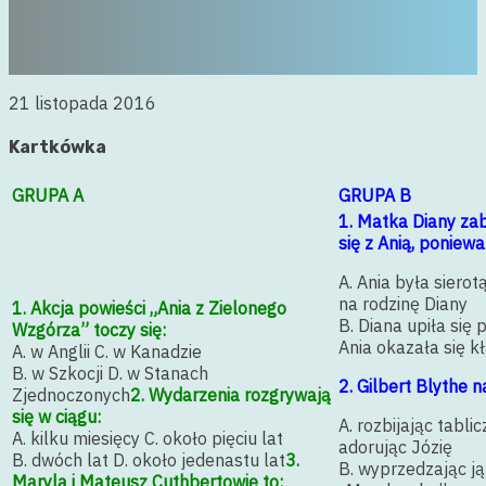
21 listopada 2016
Kartkówka
GRUPA A
GRUPA B
1. Matka Diany zabr
się z Anią, poniewa
A. Ania była siero
na rodzinę Diany
1. Akcja powieści „Ania z Zielonego
B. Diana upiła się 
Wzgórza” toczy się:
Ania okazała się 
A. w Anglii C. w Kanadzie
B. w Szkocji D. w Stanach
2. Gilbert Blythe na
Zjednoczonych
2. Wydarzenia rozgrywają
się w ciągu:
A. rozbijając tablic
A. kilku miesięcy C. około pięciu lat
adorując Józię
B. dwóch lat D. około jedenastu lat
3.
B. wyprzedzając j
Maryla i Mateusz Cuthbertowie to: